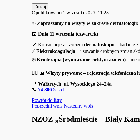
Drukuj
Opublikowano 1 września 2025, 11:28
✨
Zapraszamy na wizyty w zakresie dermatologii!
📅
Dnia 11 września (czwartek)
📌 Konsultacje z użyciem
dermatoskopu
– badanie z
⚡
Elektrokoagulacja
– usuwanie drobnych zmian skó
❄️
Krioterapia (wymrażanie ciekłym azotem)
– meto
👩‍⚕️ 📅
Wizyty prywatne – rejestracja telefoniczna l
📍
Wałbrzych, ul. Wysockiego 24–24a
📞
74 306 51 51
Powrót do listy
Poprzedni wpis
Następny wpis
NZOZ „Śródmieście – Biały Kamie