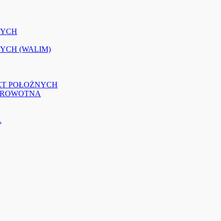
NYCH
YCH (WALIM)
NET POŁOŻNYCH
ZDROWOTNA
A