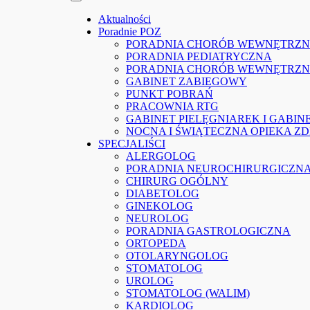
Aktualności
Poradnie POZ
PORADNIA CHORÓB WEWNĘTRZ
PORADNIA PEDIATRYCZNA
PORADNIA CHORÓB WEWNĘTRZN
GABINET ZABIEGOWY
PUNKT POBRAŃ
PRACOWNIA RTG
GABINET PIELĘGNIAREK I GABI
NOCNA I ŚWIĄTECZNA OPIEKA 
SPECJALIŚCI
ALERGOLOG
PORADNIA NEUROCHIRURGICZN
CHIRURG OGÓLNY
DIABETOLOG
GINEKOLOG
NEUROLOG
PORADNIA GASTROLOGICZNA
ORTOPEDA
OTOLARYNGOLOG
STOMATOLOG
UROLOG
STOMATOLOG (WALIM)
KARDIOLOG