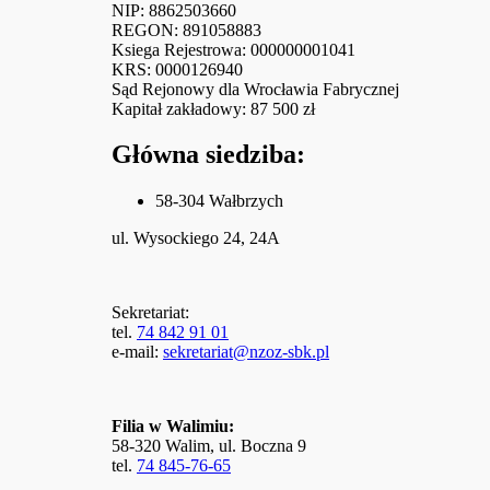
NIP: 8862503660
REGON: 891058883
Ksiega Rejestrowa: 000000001041
KRS: 0000126940
Sąd Rejonowy dla Wrocławia Fabrycznej
Kapitał zakładowy: 87 500 zł
Główna siedziba:
58-304 Wałbrzych
ul. Wysockiego 24, 24A
Sekretariat:
tel.
74 842 91 01
e-mail:
sekretariat@nzoz-sbk.pl
Filia w Walimiu:
58-320 Walim, ul. Boczna 9
tel.
74 845-76-65