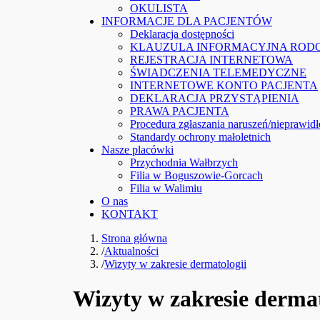
OKULISTA
INFORMACJE DLA PACJENTÓW
Deklaracja dostępności
KLAUZULA INFORMACYJNA ROD
REJESTRACJA INTERNETOWA
ŚWIADCZENIA TELEMEDYCZNE
INTERNETOWE KONTO PACJENTA
DEKLARACJA PRZYSTĄPIENIA
PRAWA PACJENTA
Procedura zgłaszania naruszeń/nieprawid
Standardy ochrony małoletnich
Nasze placówki
Przychodnia Wałbrzych
Filia w Boguszowie-Gorcach
Filia w Walimiu
O nas
KONTAKT
Strona główna
/
Aktualności
/
Wizyty w zakresie dermatologii
Wizyty w zakresie dermat