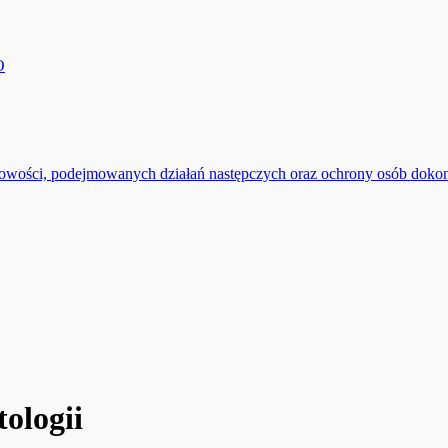
O
łowości, podejmowanych działań następczych oraz ochrony osób doko
ologii