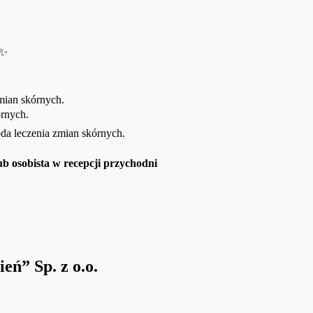
✨
mian skórnych.
rnych.
da leczenia zmian skórnych.
ub osobista w recepcji przychodni
ń” Sp. z o.o.