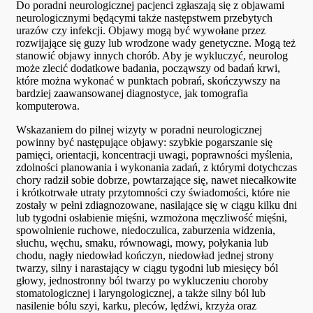
Do poradni neurologicznej pacjenci zgłaszają się z objawami
neurologicznymi będącymi także następstwem przebytych
urazów czy infekcji. Objawy mogą być wywołane przez
rozwijające się guzy lub wrodzone wady genetyczne. Mogą też
stanowić objawy innych chorób. Aby je wykluczyć, neurolog
może zlecić dodatkowe badania, począwszy od badań krwi,
które można wykonać w punktach pobrań, skończywszy na
bardziej zaawansowanej diagnostyce, jak tomografia
komputerowa.
Wskazaniem do pilnej wizyty w poradni neurologicznej
powinny być następujące objawy: szybkie pogarszanie się
pamięci, orientacji, koncentracji uwagi, poprawności myślenia,
zdolności planowania i wykonania zadań, z którymi dotychczas
chory radził sobie dobrze, powtarzające się, nawet niecałkowite
i krótkotrwałe utraty przytomności czy świadomości, które nie
zostały w pełni zdiagnozowane, nasilające się w ciągu kilku dni
lub tygodni osłabienie mięśni, wzmożona męczliwość mięśni,
spowolnienie ruchowe, niedoczulica, zaburzenia widzenia,
słuchu, węchu, smaku, równowagi, mowy, połykania lub
chodu, nagły niedowład kończyn, niedowład jednej strony
twarzy, silny i narastający w ciągu tygodni lub miesięcy ból
głowy, jednostronny ból twarzy po wykluczeniu choroby
stomatologicznej i laryngologicznej, a także silny ból lub
nasilenie bólu szyi, karku, pleców, lędźwi, krzyża oraz