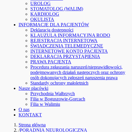
UROLOG
STOMATOLOG (WALIM)
KARDIOLOG
OKULISTA
INFORMACJE DLA PACJENTÓW
Deklaracja dostępności
KLAUZULA INFORMACYJNA RODO
REJESTRACJA INTERNETOWA
ŚWIADCZENIA TELEMEDYCZNE
INTERNETOWE KONTO PACJENTA
DEKLARACJA PRZYSTĄPIENIA
PRAWA PACJENTA
Procedura zgłaszania naruszeń/nieprawidłowości,
podejmowanych działań następczych oraz ochrony
osób dokonujących zgłoszeń naruszenia prawa
Standardy ochrony małoletnich
Nasze placówki
Przychodnia Wałbrzych
Filia w Boguszowie-Gorcach
Filia w Walimiu
O nas
KONTAKT
Strona główna
/
PORADNIA NEUROLOGICZNA