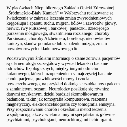
W placówkach Niepublicznego Zakładu Opieki Zdrowotnej
„Śródmieście-Biały Kamień” w Wałbrzychu realizowane są
świadczenia w zakresie leczenia zmian zwyrodnieniowych
kręgosłupa i aparatu ruchu, migren, bólów i zawrotów głowy,
nerwic, rwy kulszowej i barkowej, padaczki, dziecięcego
porażenia mózgowego, stwardnienia rozsianego, choroby
Parkinsona, choroby Alzheimera, boreliozy, niedowładów
kończyn, stanów po udarze lub zapaleniu mózgu, zmian
nowotworowych układu nerwowego itd.
Podstawowymi źródłami informacji o stanie zdrowia pacjentów
są dla neurologa szczegółowy wywiad lekarski i badanie
odruchów fizjologicznych, między innymi odruchu
kolanowego, których uzupełnieniem są najczęściej badanie
chodu pacjenta, prawidłowości mowy i czucia
powierzchownego, na przykład dotknięcie czubka nosa palcem
z zamkniętymi oczami. Neurolodzy posiłkują się również
danymi uzyskanymi dzięki bardziej skomplikowanym
badaniom, takim jak tomografia komputerowa, rezonans
magnetyczny, elektroencefalografia czy tomografia emisyjna.
Przy rozpoznawaniu chorób i określaniu metod leczenia
współpracują także z wieloma innymi specjalistami, głównie
psychiatrami, psychologami, neurochirurgami i chirurgami.