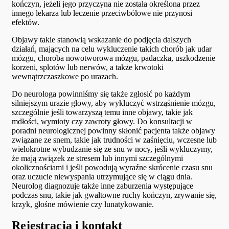
kończyn, jeżeli jego przyczyna nie została określona przez
innego lekarza lub leczenie przeciwbólowe nie przynosi
efektów.
Objawy takie stanowią wskazanie do podjęcia dalszych
działań, mających na celu wykluczenie takich chorób jak udar
mózgu, choroba nowotworowa mózgu, padaczka, uszkodzenie
korzeni, splotów lub nerwów, a także krwotoki
wewnątrzczaszkowe po urazach.
Do neurologa powinniśmy się także zgłosić po każdym
silniejszym urazie głowy, aby wykluczyć wstrząśnienie mózgu,
szczególnie jeśli towarzyszą temu inne objawy, takie jak
mdłości, wymioty czy zawroty głowy. Do konsultacji w
poradni neurologicznej powinny skłonić pacjenta także objawy
związane ze snem, takie jak trudności w zaśnięciu, wczesne lub
wielokrotne wybudzanie się ze snu w nocy, jeśli wykluczymy,
że mają związek ze stresem lub innymi szczególnymi
okolicznościami i jeśli powodują wyraźne skrócenie czasu snu
oraz uczucie niewyspania utrzymujące się w ciągu dnia.
Neurolog diagnozuje także inne zaburzenia występujące
podczas snu, takie jak gwałtowne ruchy kończyn, zrywanie się,
krzyk, głośne mówienie czy lunatykowanie.
Rejestracja i kontakt