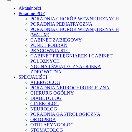
Aktualności
Poradnie POZ
PORADNIA CHORÓB WEWNĘTRZNYCH
PORADNIA PEDIATRYCZNA
PORADNIA CHORÓB WEWNĘTRZNYCH
(WALIM)
GABINET ZABIEGOWY
PUNKT POBRAŃ
PRACOWNIA RTG
GABINET PIELĘGNIAREK I GABINET
POŁOŻNYCH
NOCNA I ŚWIĄTECZNA OPIEKA
ZDROWOTNA
SPECJALIŚCI
ALERGOLOG
PORADNIA NEUROCHIRURGICZNA
CHIRURG OGÓLNY
DIABETOLOG
GINEKOLOG
NEUROLOG
PORADNIA GASTROLOGICZNA
ORTOPEDA
OTOLARYNGOLOG
STOMATOLOG