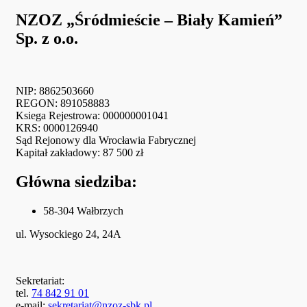
NZOZ „Śródmieście – Biały Kamień”
Sp. z o.o.
NIP: 8862503660
REGON: 891058883
Ksiega Rejestrowa: 000000001041
KRS: 0000126940
Sąd Rejonowy dla Wrocławia Fabrycznej
Kapitał zakładowy: 87 500 zł
Główna siedziba:
58-304 Wałbrzych
ul. Wysockiego 24, 24A
Sekretariat:
tel.
74 842 91 01
e-mail:
sekretariat@nzoz-sbk.pl