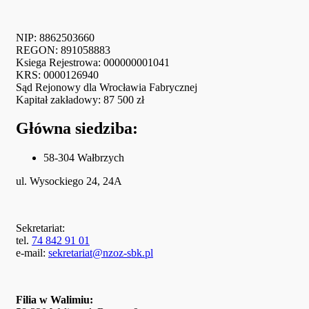
NIP: 8862503660
REGON: 891058883
Ksiega Rejestrowa: 000000001041
KRS: 0000126940
Sąd Rejonowy dla Wrocławia Fabrycznej
Kapitał zakładowy: 87 500 zł
Główna siedziba:
58-304 Wałbrzych
ul. Wysockiego 24, 24A
Sekretariat:
tel.
74 842 91 01
e-mail:
sekretariat@nzoz-sbk.pl
Filia w Walimiu: