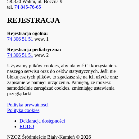
58-320 Walim, ul. Boczna 9
tel.
74 845-76-65
REJESTRACJA
Rejestracja ogólna:
74 306 51 51
wew. 1
Rejestracja pediatryczna:
74 306 51 51
wew. 2
Używamy plików cookies, aby ułatwić Ci korzystanie z
naszego serwisu oraz do celów statystycznych. Jeśli nie
blokujesz tych plików, to zgadzasz się na ich użycie oraz
zapisanie w pamięci urządzenia. Pamiętaj, że możesz
samodzielnie zarządzać cookies, zmieniając ustawienia
przeglądarki.
Polityka prywatności
Polityka cookies
Deklaracja dostępności
RODO
NZOZ Śródmieście Biały-Kamień © 2026