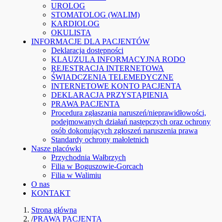
UROLOG
STOMATOLOG (WALIM)
KARDIOLOG
OKULISTA
INFORMACJE DLA PACJENTÓW
Deklaracja dostępności
KLAUZULA INFORMACYJNA RODO
REJESTRACJA INTERNETOWA
ŚWIADCZENIA TELEMEDYCZNE
INTERNETOWE KONTO PACJENTA
DEKLARACJA PRZYSTĄPIENIA
PRAWA PACJENTA
Procedura zgłaszania naruszeń/nieprawidłowości,
podejmowanych działań następczych oraz ochrony
osób dokonujących zgłoszeń naruszenia prawa
Standardy ochrony małoletnich
Nasze placówki
Przychodnia Wałbrzych
Filia w Boguszowie-Gorcach
Filia w Walimiu
O nas
KONTAKT
Strona główna
/
PRAWA PACJENTA