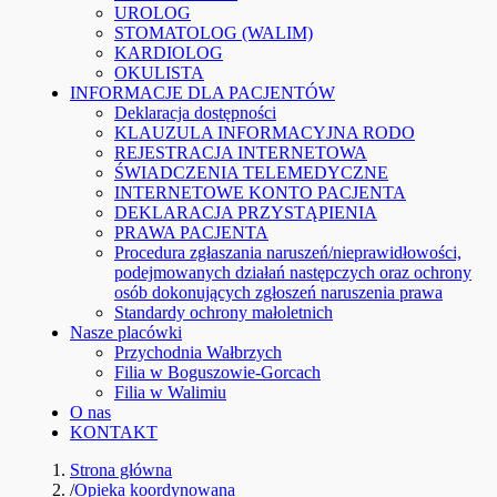
UROLOG
STOMATOLOG (WALIM)
KARDIOLOG
OKULISTA
INFORMACJE DLA PACJENTÓW
Deklaracja dostępności
KLAUZULA INFORMACYJNA RODO
REJESTRACJA INTERNETOWA
ŚWIADCZENIA TELEMEDYCZNE
INTERNETOWE KONTO PACJENTA
DEKLARACJA PRZYSTĄPIENIA
PRAWA PACJENTA
Procedura zgłaszania naruszeń/nieprawidłowości,
podejmowanych działań następczych oraz ochrony
osób dokonujących zgłoszeń naruszenia prawa
Standardy ochrony małoletnich
Nasze placówki
Przychodnia Wałbrzych
Filia w Boguszowie-Gorcach
Filia w Walimiu
O nas
KONTAKT
Strona główna
/
Opieka koordynowana