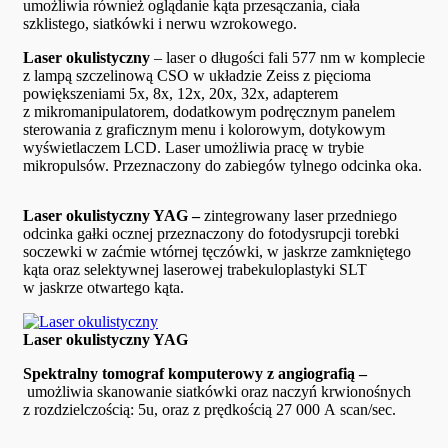
umożliwia również oglądanie kąta przesączania, ciała
szklistego, siatkówki i nerwu wzrokowego.
Laser okulistyczny
– laser o długości fali 577 nm w komplecie
z lampą szczelinową CSO w układzie Zeiss z pięcioma
powiększeniami 5x, 8x, 12x, 20x, 32x, adapterem
z mikromanipulatorem, dodatkowym podręcznym panelem
sterowania z graficznym menu i kolorowym, dotykowym
wyświetlaczem LCD. Laser umożliwia pracę w trybie
mikropulsów. Przeznaczony do zabiegów tylnego odcinka oka.
Laser okulistyczny YAG –
zintegrowany laser przedniego
odcinka gałki ocznej przeznaczony do fotodysrupcji torebki
soczewki w zaćmie wtórnej tęczówki, w jaskrze zamkniętego
kąta oraz selektywnej laserowej trabekuloplastyki SLT
w jaskrze otwartego kąta.
Laser okulistyczny YAG
Spektralny tomograf komputerowy z angiografią –
umożliwia skanowanie siatkówki oraz naczyń krwionośnych
z rozdzielczością: 5u, oraz z prędkością 27 000 A scan/sec.