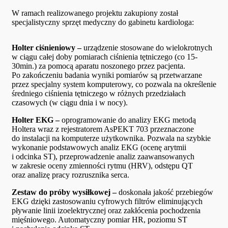
W ramach realizowanego projektu zakupiony został
specjalistyczny sprzęt medyczny do gabinetu kardiologa:
Holter ciśnieniowy –
urządzenie stosowane do wielokrotnych
w ciągu całej doby pomiarach ciśnienia tętniczego (co 15-
30min.) za pomocą aparatu noszonego przez pacjenta.
Po zakończeniu badania wyniki pomiarów są przetwarzane
przez specjalny system komputerowy, co pozwala na określenie
średniego ciśnienia tętniczego w różnych przedziałach
czasowych (w ciągu dnia i w nocy).
Holter EKG –
oprogramowanie do analizy EKG metodą
Holtera wraz z rejestratorem AsPEKT 703 przeznaczone
do instalacji na komputerze użytkownika. Pozwala na szybkie
wykonanie podstawowych analiz EKG (ocenę arytmii
i odcinka ST), przeprowadzenie analiz zaawansowanych
w zakresie oceny zmienności rytmu (HRV), odstępu QT
oraz analizę pracy rozrusznika serca.
Zestaw do próby wysiłkowej –
doskonała jakość przebiegów
EKG dzięki zastosowaniu cyfrowych filtrów eliminujących
pływanie linii izoelektrycznej oraz zakłócenia pochodzenia
mięśniowego. Automatyczny pomiar HR, poziomu ST