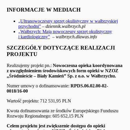
INFORMACJE W MEDIACH
„Ultranowoczesny sprzęt okulistyczny w wałbrzyskiej
przychodni”
–
dziennik.walbrzych.pl
„Wałbrzych: Mają nowoczesny sprzęt okulistyczny
i kardiologiczny”
–
walbrzych.dlawas.info
SZCZEGÓŁY DOTYCZĄCE REALIZACJI
PROJEKTU
Realizujemy projekt pn.:
Nowoczesna opieka koordynowana
z uwzględnieniem środowiskowych form opieki w NZOZ
„Śródmieście – Biały Kamień” Sp. z o.o. w Wałbrzychu.
Numer umowy o dofinansowanie:
RPDS.06.02.00-02-
0018/16-00
Wartość projektu: 712 531,95 PLN
Kwota dofinansowania ze środków Europejskiego Funduszu
Rozwoju Regionalnego: 605 652,15 PLN
Celem projektu jest zwiększenie dostępu do opieki