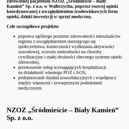
zdrowotnej pacjentom NZOZ „Śródmieście – Biały
Kamień” Sp. z o.o. w Wałbrzychu, poprzez rozwój opieki
koordynowanej z uwzględnieniem środowiskowych form
opieki, dzięki inwestycji w sprzęt medyczny.
Cele szczegółowe projektu:
poprawa ogólnego poziomu zdrowotności mieszkańców
regionu z uwzględnieniem starzejącego się
społeczeństwa, konieczności wydłużania aktywności
zawodowej, wzrostu umieralności na choroby
cywilizacyjne i małej drożności obecnego systemu opieki
zdrowotnej,
przenoszenie usług wymagających hospitalizacji
na działalność własnego POZ i AOS,
podejmowanie działań konsolidacyjnych i współpracy
między własnymi i zewnętrznymi podmiotami
medycznymi.
NZOZ „Śródmieście – Biały Kamień”
Sp. z o.o.