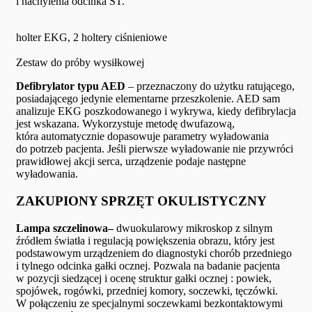
i nachylenia odcinka ST.
holter EKG, 2 holtery ciśnieniowe
Zestaw do próby wysiłkowej
Defibrylator typu AED
– przeznaczony do użytku ratującego,
posiadającego jedynie elementarne przeszkolenie. AED sam
analizuje EKG poszkodowanego i wykrywa, kiedy defibrylacja
jest wskazana. Wykorzystuje metodę dwufazową,
która automatycznie dopasowuje parametry wyładowania
do potrzeb pacjenta. Jeśli pierwsze wyładowanie nie przywróci
prawidłowej akcji serca, urządzenie podaje następne
wyładowania.
ZAKUPIONY SPRZĘT OKULISTYCZNY
Lampa szczelinowa
–
dwuokularowy mikroskop z silnym
źródłem światła i regulacją powiększenia obrazu, który jest
podstawowym urządzeniem do diagnostyki chorób przedniego
i tylnego odcinka gałki ocznej. Pozwala na badanie pacjenta
w pozycji siedzącej i ocenę struktur gałki ocznej : powiek,
spojówek, rogówki, przedniej komory, soczewki, tęczówki.
W połączeniu ze specjalnymi soczewkami bezkontaktowymi