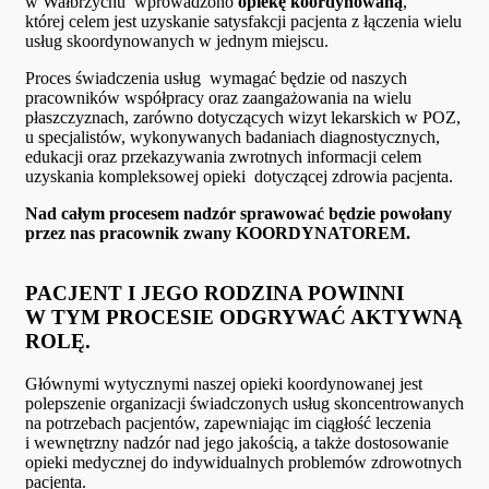
w Wałbrzychu wprowadzono
opiekę koordynowaną
,
której celem jest uzyskanie satysfakcji pacjenta z łączenia wielu
usług skoordynowanych w jednym miejscu.
Proces świadczenia usług wymagać będzie od naszych
pracowników współpracy oraz zaangażowania na wielu
płaszczyznach, zarówno dotyczących wizyt lekarskich w POZ,
u specjalistów, wykonywanych badaniach diagnostycznych,
edukacji oraz przekazywania zwrotnych informacji celem
uzyskania kompleksowej opieki dotyczącej zdrowia pacjenta.
Nad całym procesem nadzór sprawować będzie powołany
przez nas pracownik zwany KOORDYNATOREM.
PACJENT I JEGO RODZINA POWINNI
W TYM PROCESIE ODGRYWAĆ AKTYWNĄ
ROLĘ.
Głównymi wytycznymi naszej opieki koordynowanej jest
polepszenie organizacji świadczonych usług skoncentrowanych
na potrzebach pacjentów, zapewniając im ciągłość leczenia
i wewnętrzny nadzór nad jego jakością, a także dostosowanie
opieki medycznej do indywidualnych problemów zdrowotnych
pacjenta.