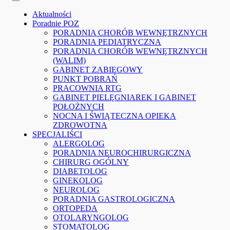
Aktualności
Poradnie POZ
PORADNIA CHORÓB WEWNĘTRZNYCH
PORADNIA PEDIATRYCZNA
PORADNIA CHORÓB WEWNĘTRZNYCH
(WALIM)
GABINET ZABIEGOWY
PUNKT POBRAŃ
PRACOWNIA RTG
GABINET PIELĘGNIAREK I GABINET
POŁOŻNYCH
NOCNA I ŚWIĄTECZNA OPIEKA
ZDROWOTNA
SPECJALIŚCI
ALERGOLOG
PORADNIA NEUROCHIRURGICZNA
CHIRURG OGÓLNY
DIABETOLOG
GINEKOLOG
NEUROLOG
PORADNIA GASTROLOGICZNA
ORTOPEDA
OTOLARYNGOLOG
STOMATOLOG