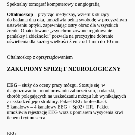
Spektralny tomograf komputerowy z angiografią
Oftalmoskop –
przyrząd medyczny, wziernik służący
do badania dna oka, umożliwia pełną swobodę w precyzyjnym
ustawieniu optyki, zapewniając ostry obraz dla wszystkich
źrenic. Opatentowane „zsynchronizowane regulowanie
paralaksy i zbieżności” pozwala na precyzyjne dobranie
oświetlenia dla każdej wielkości źrenic od 1 mm do 10 mm.
Oftalmoskop z oprzyrządowaniem
ZAKUPIONY SPRZĘT NEUROLOGICZNY
EEG –
służy do oceny pracy mózgu. Stosuje się w
diagnozowaniu i monitorowaniu zaburzeń snu, padaczki,
chorób polegających na uszkadzaniu mózgu lub wynikających
z uszkodzeń jego struktury. Pakiet EEG biofeedback
5 kanałowy – 4 kanałowy EEG + Sp02+ HR. Pakiet
umożliwia rejestrację EEG wraz z pomiarem wysycenia krwi
tlenem i rytmu serca.
EEG